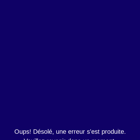
Oups! Désolé, une erreur s'est produite.