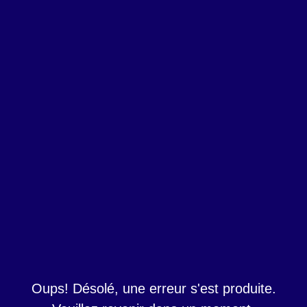
Oups! Désolé, une erreur s'est produite.